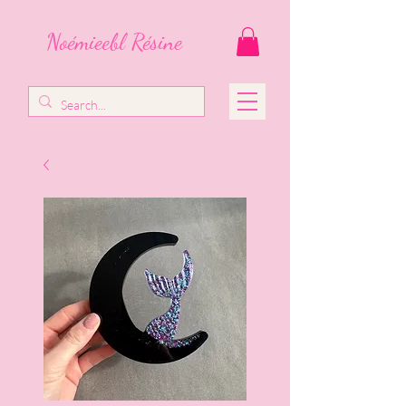
Noémieebl Résine