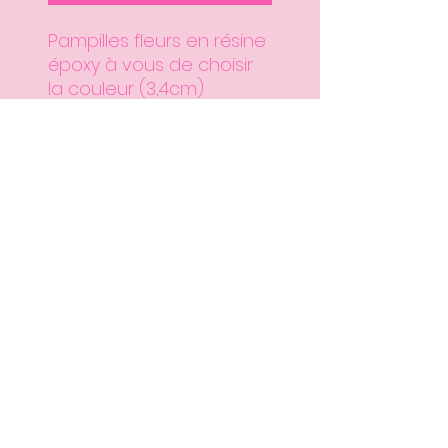
Pampilles fleurs en résine
époxy à vous de choisir
la couleur (3,4cm)
Vous recevez bien deux
fleurs, si vous prenez une
quantité
Les créoles ne sont pas
vendues avec. Je vous
conseille de prendre les
pampilles Tina avec les
créoles avec 2cm de
diamètre
CGV
Mentions légales
Contact