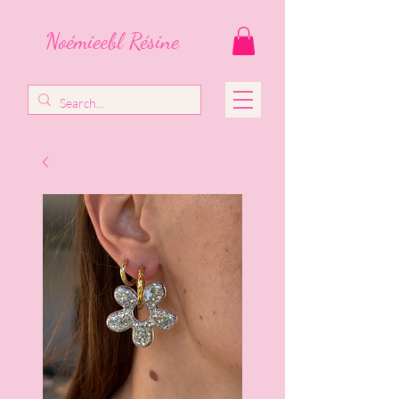
Noémieebl Résine