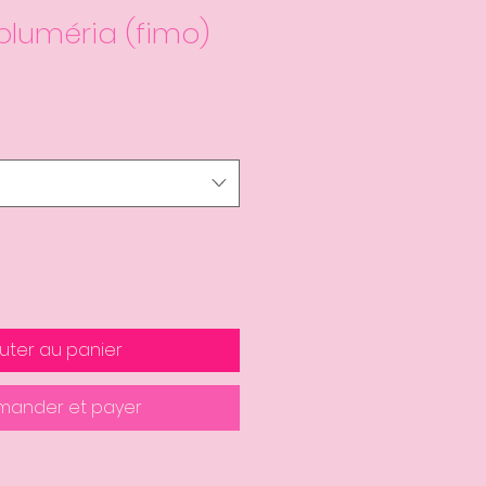
pluméria (fimo)
uter au panier
ander et payer