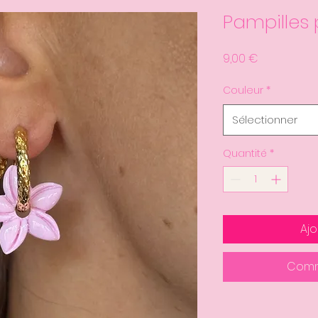
Pampilles 
Prix
9,00 €
Couleur
*
Sélectionner
Quantité
*
Ajo
Comm