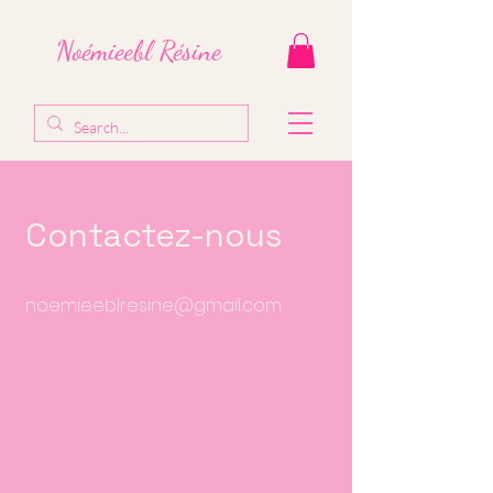
Noémieebl Résine
Contactez-nous
noemieeblresine@gmail.com