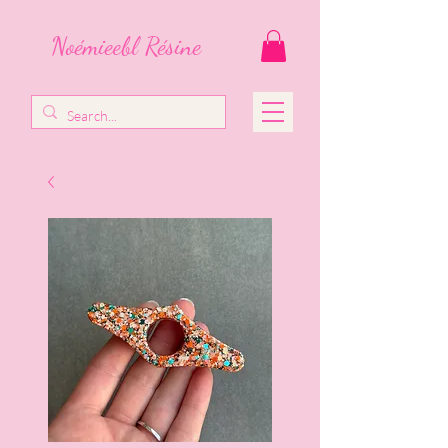
Noémieebl Résine