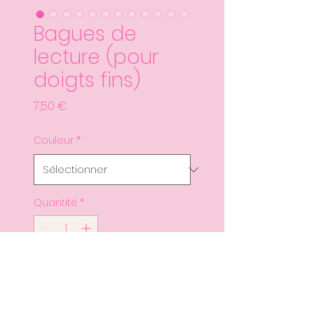
Bagues de
lecture (pour
doigts fins)
Prix
7,50 €
Couleur
*
Quantité
*
Ajouter au panier
Commander et payer