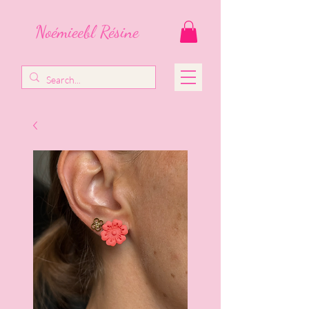
Noémieebl Résine