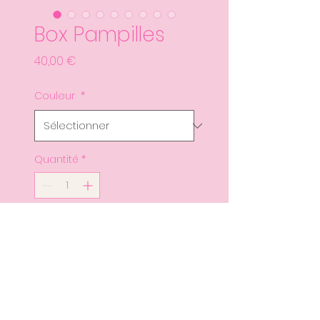
Box Pampilles
Prix
40,00 €
Couleur
*
Quantité
*
Ajouter au panier
Commander et payer