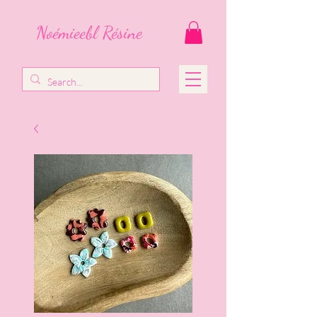
Noémieebl Résine