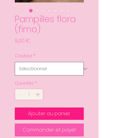
Pampilles flora
(fimo)
Prix
9,00 €
Couleur
*
Quantité
*
Ajouter au panier
Commander et payer