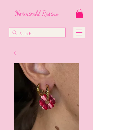
Noémieebl Résine