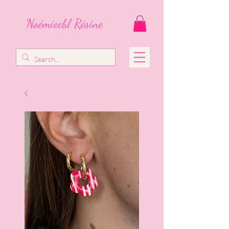
Noémieebl Résine