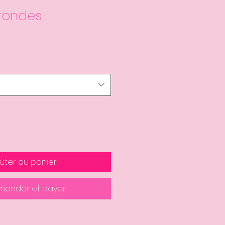
 rondes
uter au panier
ander et payer