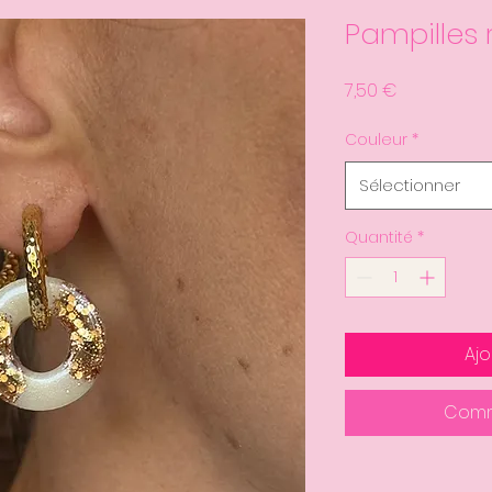
Pampilles
Prix
7,50 €
Couleur
*
Sélectionner
Quantité
*
Ajo
Comm