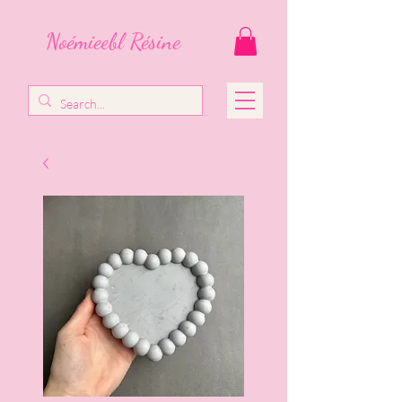
Noémieebl Résine