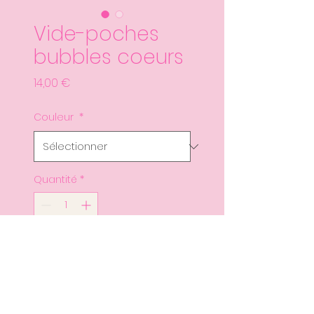
Vide-poches
bubbles coeurs
Prix
14,00 €
Couleur
*
Quantité
*
Ajouter au panier
Commander et payer